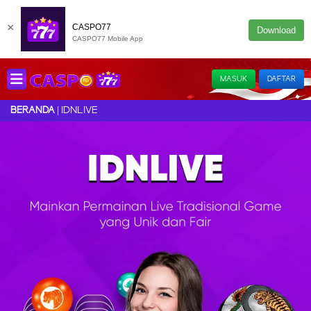
×
CASPO77
Download
CASPO77 Mobile App
MASUK
DAFTAR
IDNLIVE
BERANDA