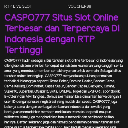
RTP LIVE SLOT
VOUCHER88
CASPO777 Situs Slot Online
Terbesar dan Terpercaya Di
Indonesia dengan RTP
Tertinggi
CASPO777
hadir sebagai situs taruhan slot online terbesar di indonesia yang
dilengkapi sistem enkripsi tercepat dan sistem keamanan yang canggih serta
aman yang membuat member semakin nyaman untuk bermain. Sebagai situs
taruhan online terlengkap.
CASPO777
menyediakan puluhan permainan
terbaik di bidangnya seperti Texas Poker, Domino Dealer, Bandar Ceme,
Ceme Keliling, Dominobet, Capsa Susun, Bandar Capsa, Blackjack, Omaha,
Super10, Superbull, QQspirit, Slots, IDNLIVE, Togel dan E-SPORT, sportbook,
E-lottery dan MM Tangkas.. Semua permainan bisa dimainkan hanya dengan 1
user ID dengan proses registrasi yang mudah dan cepat.
CASPO777
juga
bekerja sama dengan berbagai perbankan indonesia dan ewallet yang
bertujuan memudahkan member melakukan transaksi deposit maupun
withdraw. Kami juga menghadirkan bonus menarik dan berlimpah setiap
harinya. Daftar sekarang juga dan nikmati pengalaman bermain taruhan slot
online di situs terpercaya
CASPO777
,
Raih hadiah menarik sekarang juga.