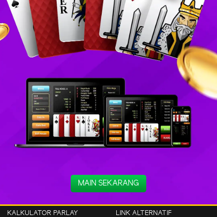
MAIN SEKARANG
KALKULATOR PARLAY
LINK ALTERNATIF