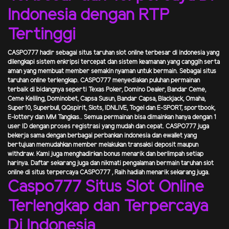
Indonesia dengan RTP
Tertinggi
CASPO777
hadir sebagai situs taruhan slot online terbesar di indonesia yang
dilengkapi sistem enkripsi tercepat dan sistem keamanan yang canggih serta
aman yang membuat member semakin nyaman untuk bermain. Sebagai situs
taruhan online terlengkap.
CASPO777
menyediakan puluhan permainan
terbaik di bidangnya seperti Texas Poker, Domino Dealer, Bandar Ceme,
Ceme Keliling, Dominobet, Capsa Susun, Bandar Capsa, Blackjack, Omaha,
Super10, Superbull, QQspirit, Slots, IDNLIVE, Togel dan E-SPORT, sportbook,
E-lottery dan MM Tangkas.. Semua permainan bisa dimainkan hanya dengan 1
user ID dengan proses registrasi yang mudah dan cepat.
CASPO777
juga
bekerja sama dengan berbagai perbankan indonesia dan ewallet yang
bertujuan memudahkan member melakukan transaksi deposit maupun
withdraw. Kami juga menghadirkan bonus menarik dan berlimpah setiap
harinya. Daftar sekarang juga dan nikmati pengalaman bermain taruhan slot
online di situs terpercaya
CASPO777
,
Raih hadiah menarik sekarang juga.
Caspo777 Situs Slot Online
Terlengkap dan Terpercaya
Di Indonesia