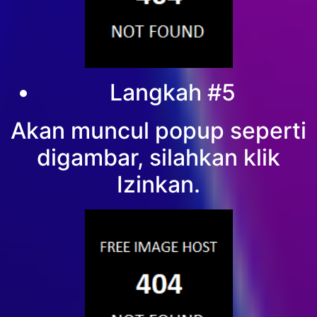
Langkah #5
Akan muncul popup seperti
digambar, silahkan klik
Izinkan.