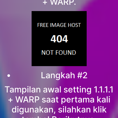
+ WARP.
Langkah #2
Tampilan awal setting 1.1.1.1
+ WARP saat pertama kali
digunakan, silahkan klik