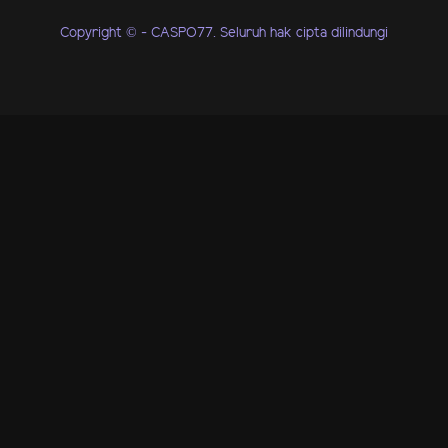
Copyright © - CASPO77. Seluruh hak cipta dilindungi