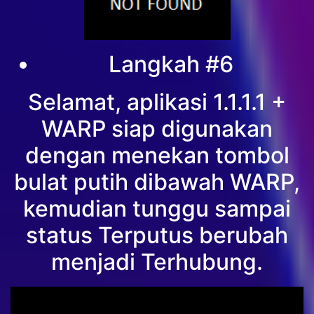
Langkah #6
Selamat, aplikasi 1.1.1.1 +
WARP siap digunakan
dengan menekan tombol
bulat putih dibawah WARP,
kemudian tunggu sampai
status Terputus berubah
menjadi Terhubung.