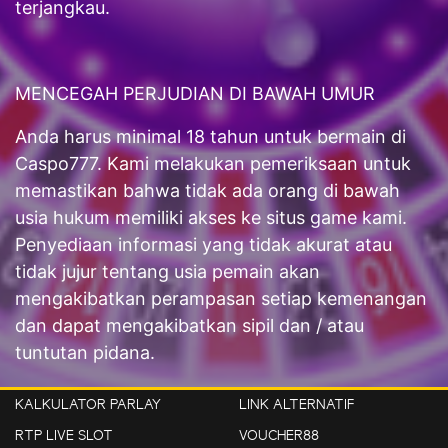
terjangkau.
MENCEGAH PERJUDIAN DI BAWAH UMUR
Anda harus minimal 18 tahun untuk bermain di
Caspo777. Kami melakukan pemeriksaan untuk
memastikan bahwa tidak ada orang di bawah
usia hukum memiliki akses ke situs game kami.
Penyediaan informasi yang tidak akurat atau
tidak jujur tentang usia pemain akan
mengakibatkan perampasan setiap kemenangan
dan dapat mengakibatkan sipil dan / atau
tuntutan pidana.
KALKULATOR PARLAY
LINK ALTERNATIF
RTP LIVE SLOT
VOUCHER88