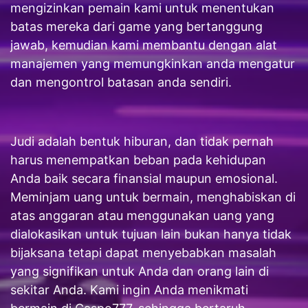
mengizinkan pemain kami untuk menentukan
batas mereka dari game yang bertanggung
jawab, kemudian kami membantu dengan alat
manajemen yang memungkinkan anda mengatur
dan mengontrol batasan anda sendiri.
Judi adalah bentuk hiburan, dan tidak pernah
harus menempatkan beban pada kehidupan
Anda baik secara finansial maupun emosional.
Meminjam uang untuk bermain, menghabiskan di
atas anggaran atau menggunakan uang yang
dialokasikan untuk tujuan lain bukan hanya tidak
bijaksana tetapi dapat menyebabkan masalah
yang signifikan untuk Anda dan orang lain di
sekitar Anda. Kami ingin Anda menikmati