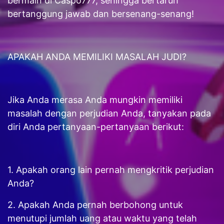
bermain di Caspo777, sehingga bertaruh
bertanggung jawab dan bersenang-senang!
APAKAH ANDA MEMILIKI MASALAH JUDI?
Jika Anda merasa Anda mungkin memiliki
masalah dengan perjudian Anda, tanyakan pada
diri Anda pertanyaan-pertanyaan berikut:
1. Apakah orang lain pernah mengkritik perjudian
Anda?
2. Apakah Anda pernah berbohong untuk
menutupi jumlah uang atau waktu yang telah