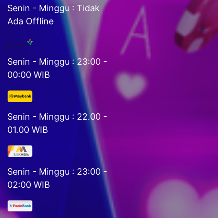
Senin - Minggu : Tidak
Ada Offline
Senin - Minggu : 23:00 -
00:00 WIB
Senin - Minggu : 22.00 -
01.00 WIB
Senin - Minggu : 23:00 -
02:00 WIB