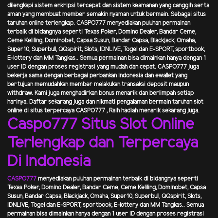
dilengkapi sistem enkripsi tercepat dan sistem keamanan yang canggih serta
aman yang membuat member semakin nyaman untuk bermain. Sebagai situs
taruhan online terlengkap.
CASPO777
menyediakan puluhan permainan
terbaik di bidangnya seperti Texas Poker, Domino Dealer, Bandar Ceme,
Ceme Keliling, Dominobet, Capsa Susun, Bandar Capsa, Blackjack, Omaha,
Super10, Superbull, QQspirit, Slots, IDNLIVE, Togel dan E-SPORT, sportbook,
E-lottery dan MM Tangkas.. Semua permainan bisa dimainkan hanya dengan 1
user ID dengan proses registrasi yang mudah dan cepat.
CASPO777
juga
bekerja sama dengan berbagai perbankan indonesia dan ewallet yang
bertujuan memudahkan member melakukan transaksi deposit maupun
withdraw. Kami juga menghadirkan bonus menarik dan berlimpah setiap
harinya. Daftar sekarang juga dan nikmati pengalaman bermain taruhan slot
online di situs terpercaya
CASPO777
,
Raih hadiah menarik sekarang juga.
Caspo777 Situs Slot Online
Terlengkap dan Terpercaya
Di Indonesia
CASPO777
menyediakan puluhan permainan terbaik di bidangnya seperti
Texas Poker, Domino Dealer, Bandar Ceme, Ceme Keliling, Dominobet, Capsa
Susun, Bandar Capsa, Blackjack, Omaha, Super10, Superbull, QQspirit, Slots,
IDNLIVE, Togel dan E-SPORT, sportbook, E-lottery dan MM Tangkas.. Semua
permainan bisa dimainkan hanya dengan 1 user ID dengan proses registrasi