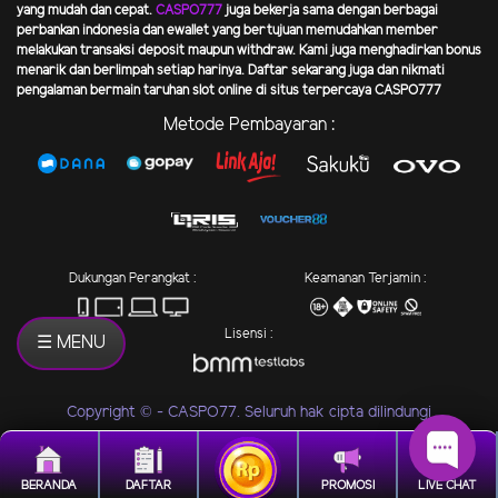
yang mudah dan cepat.
CASPO777
juga bekerja sama dengan berbagai
perbankan indonesia dan ewallet yang bertujuan memudahkan member
melakukan transaksi deposit maupun withdraw. Kami juga menghadirkan bonus
menarik dan berlimpah setiap harinya. Daftar sekarang juga dan nikmati
pengalaman bermain taruhan slot online di situs terpercaya
CASPO777
Metode Pembayaran :
Dukungan Perangkat :
Keamanan Terjamin :
Lisensi :
☰ MENU
Copyright © - CASPO77. Seluruh hak cipta dilindungi
BERANDA
DAFTAR
PROMOSI
LIVE CHAT