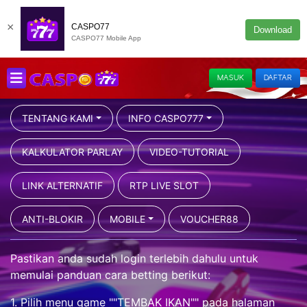
×
CASPO77
Download
CASPO77 Mobile App
MASUK
DAFTAR
TENTANG KAMI
INFO CASPO777
KALKULATOR PARLAY
VIDEO-TUTORIAL
LINK ALTERNATIF
RTP LIVE SLOT
ANTI-BLOKIR
MOBILE
VOUCHER88
Pastikan anda sudah login terlebih dahulu untuk
memulai panduan cara betting berikut:
1. Pilih menu game ""TEMBAK IKAN"" pada halaman